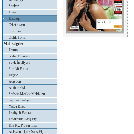
Sticker
Etiket
Katalog
Tebrik kartı
Sertifika
Optik Form
Mali Belgeler
Fatura
Gider Pusulası
Sevk İrsaliyesi
Sürekli Form
Reçete
Adisyon
Ambar Fişi
Serbest Meslek Makbuzu
Taşıma İrsaliyesi
Yolcu Bileti
İrsaliyeli Fatura
Perakende Satış Fişi
Dip Kç. P.Satış Fişi
Adisyon Tipi P.Satış Fişi