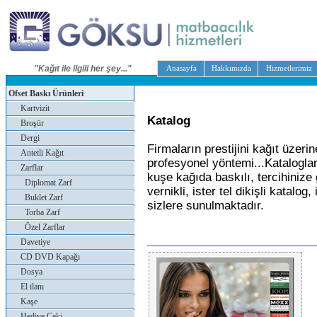
"Kağıt ile ilgili her şey..."
Anasayfa
Hakkımızda
Hizmetlerimiz
Ofset Baskı Ürünleri
Kartvizit
Katalog
Broşür
Dergi
Firmaların prestijini kağıt üzeri
Antetli Kağıt
profesyonel yöntemi...Katalogları
Zarflar
kuşe kağıda baskılı, tercihinize 
Diplomat Zarf
vernikli, ister tel dikişli katalog
Buklet Zarf
sizlere sunulmaktadır.
Torba Zarf
Özel Zarflar
Davetiye
CD DVD Kapağı
Dosya
El ilanı
Kaşe
Hediye Çeki